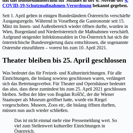
hat das Bundesministerium für Soziales in der 6. Novelle der
4.
COVID-19-Schutzmaßnahmen-Verordnung
bekannt gegeben.
Seit 1. April gelten in einigen Bundesländern Österreichs verschärfte
Ausgangsregeln. Während in Vorarlberg die Gastronomie seit 15.
März im Innen- und Außenbereich wieder öffnen durfte, wurden in
Wien, Burgenland und Niederösterreich die Maßnahmen verschärft.
Aufgrund steigender Infektionszahlen in Ost-Österreich hat sich die
österreichische Bundesregierung dazu entschlossen, die sogenannte
Osterruhe einzuführen – vorerst bis zum 10. April 2021.
Theater bleiben bis 25. April geschlossen
Was bedeutet das für Freizeit- und Kultureinrichtungen. Für alle
Einrichtungen, die bislang sowieso geschlossen waren, verlängert
sich das Betretungsverbot. Für Theater und Opernhäuser bedeutet
das also, dass diese zumindest bis zum 25. April 2021 geschlossen
bleiben. Selbst der Idee von Bogdan Roščić, der die Wiener
Staatsoper als Museum geöffnet hatte, wurde ein Riegel
vorgeschoben. Museen, Zoos etc, die bislang öffnen durften,
müssen nun auch wieder schließen.
Das ist nicht einmal mehr eine Pressemeldung wert. So
viel zum Stellenwert kultureller Einrichtungen in
Österreich.