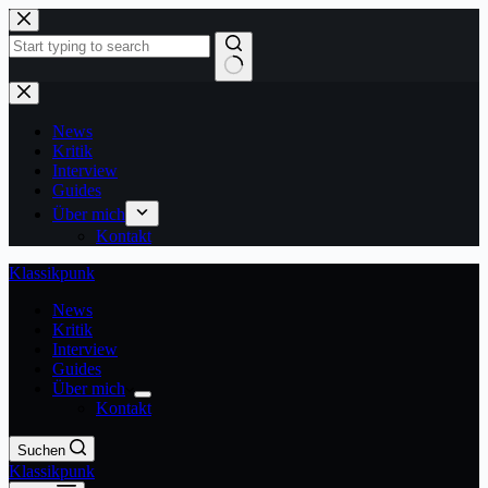
Zum
Inhalt
springen
Keine
Ergebnisse
News
Kritik
Interview
Guides
Über mich
Kontakt
Klassikpunk
News
Kritik
Interview
Guides
Über mich
Kontakt
Suchen
Klassikpunk