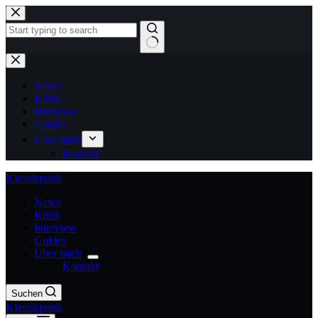
Zum
Inhalt
springen
Keine
Ergebnisse
News
Kritik
Interview
Guides
Über mich
Kontakt
Klassikpunk
News
Kritik
Interview
Guides
Über mich
Kontakt
Suchen
Klassikpunk