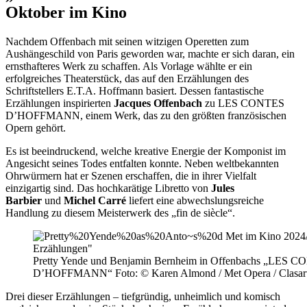
Oktober im Kino
Nachdem Offenbach mit seinen witzigen Operetten zum
Aushängeschild von Paris geworden war, machte er sich daran, ein
ernsthafteres Werk zu schaffen. Als Vorlage wählte er ein
erfolgreiches Theaterstück, das auf den Erzählungen des
Schriftstellers E.T.A. Hoffmann basiert. Dessen fantastische
Erzählungen inspirierten
Jacques Offenbach
zu LES CONTES
D’HOFFMANN, einem Werk, das zu den größten französischen
Opern gehört.
Es ist beeindruckend, welche kreative Energie der Komponist im
Angesicht seines Todes entfalten konnte. Neben weltbekannten
Ohrwürmern hat er Szenen erschaffen, die in ihrer Vielfalt
einzigartig sind. Das hochkarätige Libretto von
Jules
Barbier
und
Michel Carré
liefert eine abwechslungsreiche
Handlung zu diesem Meisterwerk des „fin de siècle“.
Pretty Yende und Benjamin Bernheim in Offenbachs „LES 
D’HOFFMANN“ Foto: © Karen Almond / Met Opera / Clasart
Drei dieser Erzählungen – tiefgründig, unheimlich und komisch