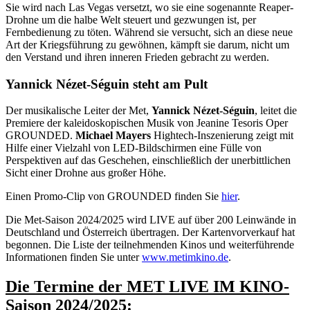
Sie wird nach Las Vegas versetzt, wo sie eine sogenannte Reaper-
Drohne um die halbe Welt steuert und gezwungen ist, per
Fernbedienung zu töten. Während sie versucht, sich an diese neue
Art der Kriegsführung zu gewöhnen, kämpft sie darum, nicht um
den Verstand und ihren inneren Frieden gebracht zu werden.
Yannick Nézet-Séguin steht am Pult
Der musikalische Leiter der Met,
Yannick Nézet-Séguin
, leitet die
Premiere der kaleidoskopischen Musik von Jeanine Tesoris Oper
GROUNDED.
Michael Mayers
Hightech-Inszenierung zeigt mit
Hilfe einer Vielzahl von LED-Bildschirmen eine Fülle von
Perspektiven auf das Geschehen, einschließlich der unerbittlichen
Sicht einer Drohne aus großer Höhe.
Einen Promo-Clip von GROUNDED finden Sie
hier
.
Die Met-Saison 2024/2025 wird LIVE auf über 200 Leinwände in
Deutschland und Österreich übertragen. Der Kartenvorverkauf hat
begonnen. Die Liste der teilnehmenden Kinos und weiterführende
Informationen finden Sie unter
www.metimkino.de
.
Die Termine der MET LIVE IM KINO-
Saison 2024/2025: