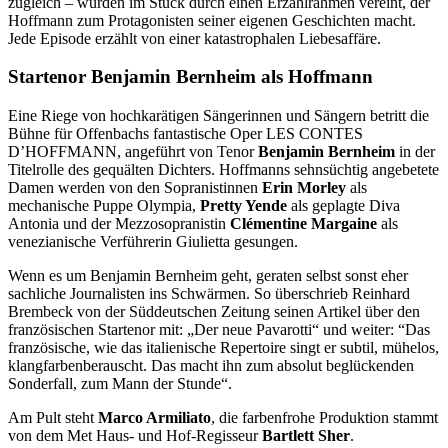
zugleich – wurden im Stück durch einen Erzählrahmen vereint, der
Hoffmann zum Protagonisten seiner eigenen Geschichten macht.
Jede Episode erzählt von einer katastrophalen Liebesaffäre.
Startenor Benjamin Bernheim als Hoffmann
Eine Riege von hochkarätigen Sängerinnen und Sängern betritt die
Bühne für Offenbachs fantastische Oper LES CONTES
D’HOFFMANN, angeführt von Tenor
Benjamin Bernheim
in der
Titelrolle des gequälten Dichters. Hoffmanns sehnsüchtig angebetete
Damen werden von den Sopranistinnen
Erin Morley
als
mechanische Puppe Olympia,
Pretty Yende
als geplagte Diva
Antonia und der Mezzosopranistin
Clémentine Margaine
als
venezianische Verführerin Giulietta gesungen.
Wenn es um Benjamin Bernheim geht, geraten selbst sonst eher
sachliche Journalisten ins Schwärmen. So überschrieb Reinhard
Brembeck von der Süddeutschen Zeitung seinen Artikel über den
französischen Startenor mit: „Der neue Pavarotti“ und weiter: “Das
französische, wie das italienische Repertoire singt er subtil, mühelos,
klangfarbenberauscht. Das macht ihn zum absolut beglückenden
Sonderfall, zum Mann der Stunde“.
Am Pult steht
Marco Armiliato
, die farbenfrohe Produktion stammt
von dem Met Haus- und Hof-Regisseur
Bartlett Sher
.