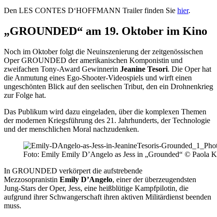
Den LES CONTES D‘HOFFMANN Trailer finden Sie
hier
.
„GROUNDED“ am 19. Oktober im Kino
Noch im Oktober folgt die Neuinszenierung der zeitgenössischen
Oper GROUNDED der amerikanischen Komponistin und
zweifachen Tony-Award Gewinnerin
Jeanine Tesori
. Die Oper hat
die Anmutung eines Ego-Shooter-Videospiels und wirft einen
ungeschönten Blick auf den seelischen Tribut, den ein Drohnenkrieg
zur Folge hat.
Das Publikum wird dazu eingeladen, über die komplexen Themen
der modernen Kriegsführung des 21. Jahrhunderts, der Technologie
und der menschlichen Moral nachzudenken.
Foto: Emily Emily D’Angelo as Jess in „Grounded“ © Paola K
In GROUNDED verkörpert die aufstrebende
Mezzosopranistin
Emily D’Angelo
, einer der überzeugendsten
Jung-Stars der Oper, Jess, eine heißblütige Kampfpilotin, die
aufgrund ihrer Schwangerschaft ihren aktiven Militärdienst beenden
muss.