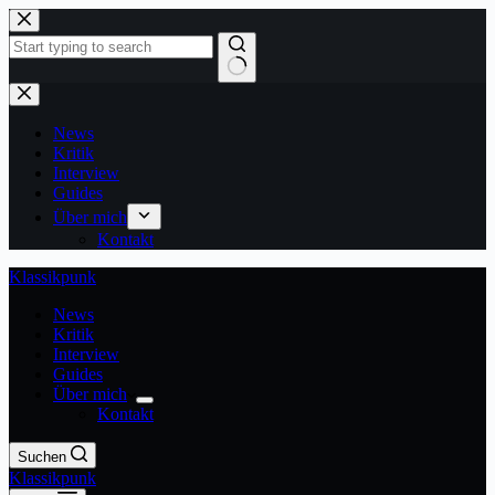
Zum
Inhalt
springen
Keine
Ergebnisse
News
Kritik
Interview
Guides
Über mich
Kontakt
Klassikpunk
News
Kritik
Interview
Guides
Über mich
Kontakt
Suchen
Klassikpunk