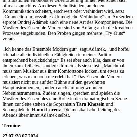
In Situationen emotionaler Überforderung fühlen Menschen sich
oftmals sprachlos. An diesen Schnittstellen, an denen
Kommunikation scheitert, erschwert oder verhindert wird, setzt
„Connection Imposssible / Unmögliche Verbindung“ an. Außerdem
erprobt Ondrej Adámek auch eine neue Art des Komponierens. Die
Musiker des Ensemble Modern sind von Anfang an in die kreativen
Prozesse eingebunden. Den Proben gingen mehrere „Try-Outs“
voraus.
„Ich kenne das Ensemble Modern gut“, sagt Adámek, „und hoffe,
ich habe alle individuellen Fähigkeiten in meiner Partitur
entsprechend berücksichtigt.“ Es sei aber auch klar, dass er von
ihnen zum Teil etwas anderes fordere als sie selbst. „Manchmal
muss man Musiker aus ihrer Komfortzone locken, um etwas zu
erleben, was man noch nie erlebt hat.“ Das Ensemble Modern
musiziert nicht nur auf der Bühne auf den gewohnten
Hauptinstrumenten, sondern auch auf ungewohnten
Nebeninstrumenten. Zudem singen, sprechen und spielen die
Musiker des Ensembles eine Rolle in der dramaturgischen Szene.
Ihnen zur Seite stehen die Sopranistin
Tara Khozein
und
Schauspielerin
Hanni Lorenz
. Die musikalische Leitung des
Abends übernimmt Adámek selbst.
Termine
:
27.07./28.07.2024