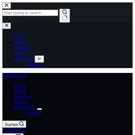
Zum
Inhalt
springen
Keine
Ergebnisse
News
Kritik
Interview
Guides
Über mich
Kontakt
Klassikpunk
News
Kritik
Interview
Guides
Über mich
Kontakt
Suchen
Klassikpunk