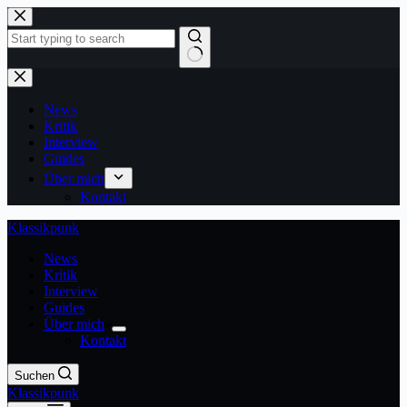
Zum
Inhalt
springen
Keine
Ergebnisse
News
Kritik
Interview
Guides
Über mich
Kontakt
Klassikpunk
News
Kritik
Interview
Guides
Über mich
Kontakt
Suchen
Klassikpunk