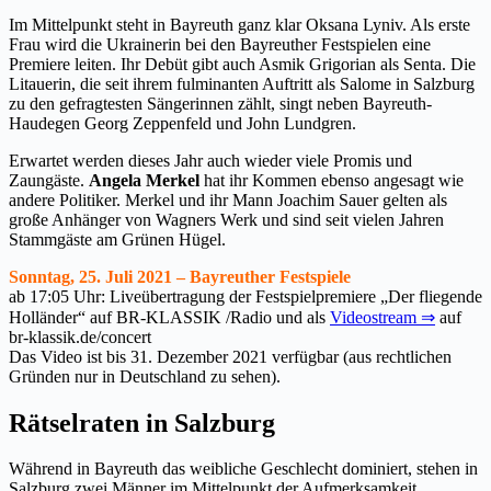
Im Mittelpunkt steht in Bayreuth ganz klar Oksana Lyniv. Als erste
Frau wird die Ukrainerin bei den Bayreuther Festspielen eine
Premiere leiten. Ihr Debüt gibt auch Asmik Grigorian als Senta. Die
Litauerin, die seit ihrem fulminanten Auftritt als Salome in Salzburg
zu den gefragtesten Sängerinnen zählt, singt neben Bayreuth-
Haudegen Georg Zeppenfeld und John Lundgren.
Erwartet werden dieses Jahr auch wieder viele Promis und
Zaungäste.
Angela Merkel
hat ihr Kommen ebenso angesagt wie
andere Politiker. Merkel und ihr Mann Joachim Sauer gelten als
große Anhänger von Wagners Werk und sind seit vielen Jahren
Stammgäste am Grünen Hügel.
Sonntag, 25. Juli 2021 – Bayreuther Festspiele
ab 17:05 Uhr: Liveübertragung der Festspielpremiere „Der fliegende
Holländer“ auf BR-KLASSIK /Radio und als
Videostream ⇒
auf
br-klassik.de/concert
Das Video ist bis 31. Dezember 2021 verfügbar (aus rechtlichen
Gründen nur in Deutschland zu sehen).
Rätselraten in Salzburg
Während in Bayreuth das weibliche Geschlecht dominiert, stehen in
Salzburg zwei Männer im Mittelpunkt der Aufmerksamkeit.