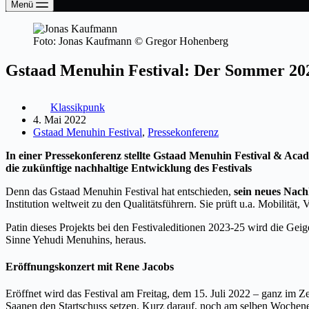
Menü
Foto: Jonas Kaufmann © Gregor Hohenberg
Gstaad Menuhin Festival: Der Sommer 202
Klassikpunk
4. Mai 2022
Gstaad Menuhin Festival
,
Pressekonferenz
In einer Pressekonferenz stellte Gstaad Menuhin Festival & Ac
die zukünftige nachhaltige Entwicklung des Festivals
Denn das Gstaad Menuhin Festival hat entschieden,
sein neues Nach
Institution weltweit zu den Qualitätsführern. Sie prüft u.a. Mobilit
Patin dieses Projekts bei den Festivaleditionen 2023-25 wird die Gei
Sinne Yehudi Menuhins, heraus.
Eröffnungskonzert mit Rene Jacobs
Eröffnet wird das Festival am Freitag, dem 15. Juli 2022 – ganz im Z
Saanen den Startschuss setzen. Kurz darauf, noch am selben Wochene