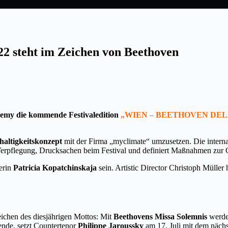
2 steht im Zeichen von Beethoven
ademy die kommende Festivaledition
„WIEN – BEETHOVEN DE
haltigkeitskonzept
mit der Firma „myclimate“ umzusetzen. Die internat
ät, Verpflegung, Drucksachen beim Festival und definiert Maßnahmen zu
gerin
Patricia Kopatchinskaja
sein. Artistic Director Christoph Müller
eichen des diesjährigen Mottos: Mit
Beethovens Missa Solemnis
werden
nde, setzt Countertenor
Philippe Jaroussky
am 17. Juli mit dem nächs