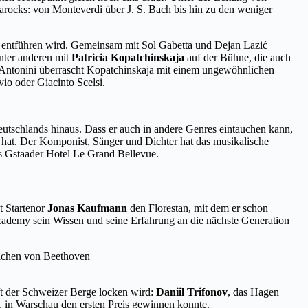
Barocks: von Monteverdi über J. S. Bach bis hin zu den weniger
ilde entführen wird. Gemeinsam mit Sol Gabetta und Dejan Lazić
nter anderen mit
Patricia Kopatchinskaja
auf der Bühne, die auch
i Antonini überrascht Kopatchinskaja mit einem ungewöhnlichen
io oder Giacinto Scelsi.
eutschlands hinaus. Dass er auch in andere Genres eintauchen kann,
 hat. Der Komponist, Sänger und Dichter hat das musikalische
es Gstaader Hotel Le Grand Bellevue.
t Startenor
Jonas Kaufmann
den Florestan, mit dem er schon
cademy sein Wissen und seine Erfahrung an die nächste Generation
ft der Schweizer Berge locken wird:
Daniil Trifonov
, das Hagen
 in Warschau den ersten Preis gewinnen konnte.