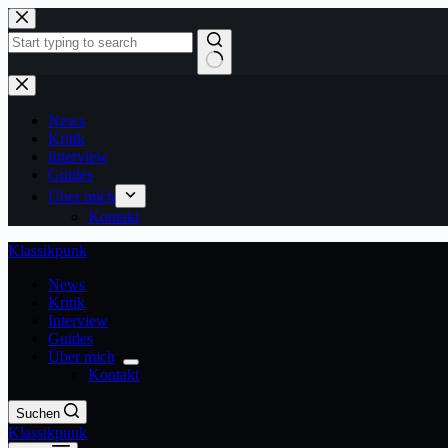
Zum
Inhalt
springen
Keine
Ergebnisse
News
Kritik
Interview
Guides
Über mich
Kontakt
Klassikpunk
News
Kritik
Interview
Guides
Über mich
Kontakt
Suchen
Klassikpunk