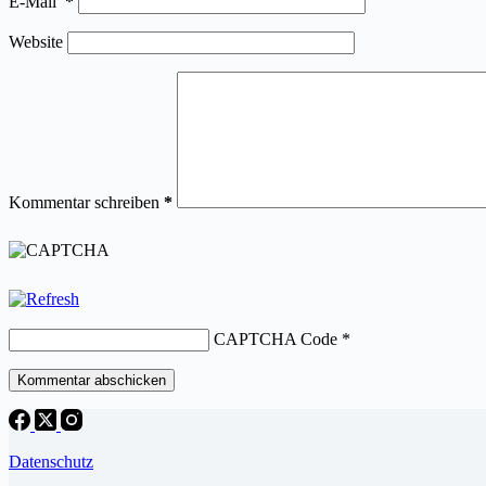
E-Mail
*
Website
Kommentar schreiben
*
CAPTCHA Code
*
Kommentar abschicken
Datenschutz