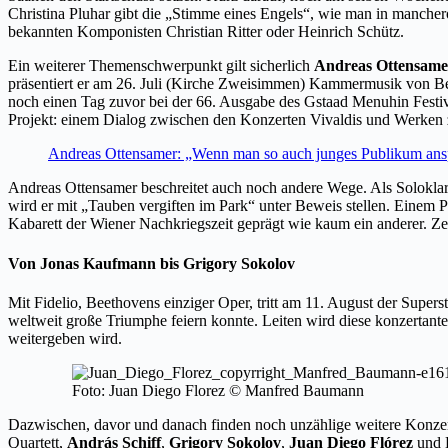
Christina Pluhar gibt die „Stimme eines Engels“, wie man in manchero
bekannten Komponisten Christian Ritter oder Heinrich Schütz.
Ein weiterer Themenschwerpunkt gilt sicherlich
Andreas Ottensame
präsentiert er am 26. Juli (Kirche Zweisimmen) Kammermusik von Be
noch einen Tag zuvor bei der 66. Ausgabe des Gstaad Menuhin Festiv
Projekt: einem Dialog zwischen den Konzerten Vivaldis und Werken z
Andreas Ottensamer: „Wenn man so auch junges Publikum anspr
Andreas Ottensamer beschreitet auch noch andere Wege. Als Soloklari
wird er mit „Tauben vergiften im Park“ unter Beweis stellen. Einem
Kabarett der Wiener Nachkriegszeit geprägt wie kaum ein anderer. Zei
Von Jonas Kaufmann bis Grigory Sokolov
Mit Fidelio, Beethovens einziger Oper, tritt am 11. August der Super
weltweit große Triumphe feiern konnte. Leiten wird diese konzertan
weitergeben wird.
Foto: Juan Diego Florez © Manfred Baumann
Dazwischen, davor und danach finden noch unzählige weitere Konzerte
Quartett,
András Schiff
,
Grigory Sokolov
,
Juan Diego Flórez
und B