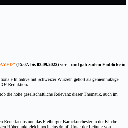
LAYED“
(15.07. bis 03.09.2022) vor – und gab zudem Einblicke in
ionale Initiative mit Schweizer Wurzeln gehört als gemeinnützige
r CO²-Reduktion.
 hob die hohe gesellschaftliche Relevanz dieser Thematik, auch im
 Rene Jacobs und das Freiburger Barockorchester in der Kirche
ten Höhepunkt gleich noch eins drauf. Unter der Leitung von