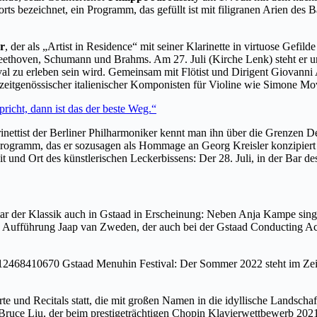
rts bezeichnet, ein Programm, das gefüllt ist mit filigranen Arien des 
r
, der als „Artist in Residence“ mit seiner Klarinette in virtuose Gef
ethoven, Schumann und Brahms. Am 27. Juli (Kirche Lenk) steht er u
al zu erleben sein wird. Gemeinsam mit Flötist und Dirigent Giovann
eitgenössischer italienischer Komponisten für Violine wie Simone Mov
icht, dann ist das der beste Weg.“
nettist der Berliner Philharmoniker kennt man ihn über die Grenzen D
 Programm, das er sozusagen als Hommage an Georg Kreisler konzipiert
t und Ort des künstlerischen Leckerbissens: Der 28. Juli, in der Bar d
star der Klassik auch in Gstaad in Erscheinung: Neben Anja Kampe sing
te Aufführung Jaap van Zweden, der auch bei der Gstaad Conducting A
 und Recitals statt, die mit großen Namen in die idyllische Landscha
ruce Liu, der beim prestigeträchtigen Chopin Klavierwettbewerb 2021