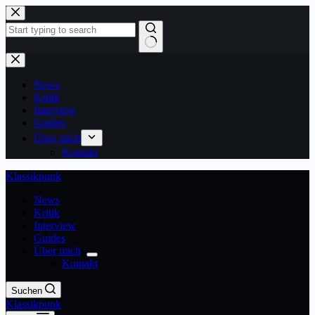
Zum
Inhalt
springen
Keine
Ergebnisse
News
Kritik
Interview
Guides
Über mich
Kontakt
Klassikpunk
News
Kritik
Interview
Guides
Über mich
Kontakt
Suchen
Klassikpunk