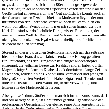
gewisses Interesse an der Modewelt und an Lagerfelds Tod. Oder
mag’s daran liegen, dass ich in den 90er-Jahren groß geworden bin,
in einer Zeit, in der Modells zu Superstars avancierten und Karl der
Große medial allgegenwärtig war? Gut möglich. Es könnte auch an
der charismatischen Persönlichkeit des Modezaren liegen, der nun
für immer von der Oberfläche verschwunden ist. Vermutlich ein
wenig von allem! Sympathisch war er mir schon immer, der gute
Karl. Und sind wir doch ehrlich: Der gewissen Faszination, der
unerreichbaren Welt der Reichen und Schönen, können wir uns alle
nicht gänzlich entziehen. Egal wie scheinheilig, oberflächlich und
dekadent sie auch sein mag.
Störend an dieser utopischen Seifenblase fand ich nur das seltsame
Idealbild einer Frau, das zur Jahrtausendwende Einzug gehalten hat.
Ein Frauenbild, das den Hirngespinsten einiger Modeschöpfer
entsprang, die jeglichen Bezug zur Realität verloren haben dürften.
Magersüchtige Skelette im Knaben-Look dominierten lange Zeit das
Geschehen, wurden als das Nonplusultra vermarktet und prangten
übergroß von vielen Werbetafeln. Haben zigtausende Teenies und
unreife Hausfrauen in den Wahnsinn, in die Verzweiflung und
teilweise in die Magersucht getrieben.
Aber gut, sei’s drum. Stoßen kann man sich immer. Kunst kann, darf
und soll aufregend sein, ist nicht immer gesund – genauso wie der
professionelle Operngesang, der ebenso seine Schattenseiten hat. In
Anbetracht des Todes einer großen Persönlichkeit sollte man