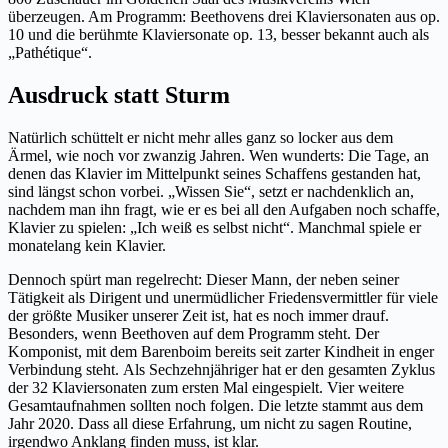
überzeugen. Am Programm: Beethovens drei Klaviersonaten aus op.
10 und die berühmte Klaviersonate op. 13, besser bekannt auch als
„Pathétique“.
Ausdruck statt Sturm
Natürlich schüttelt er nicht mehr alles ganz so locker aus dem
Ärmel, wie noch vor zwanzig Jahren. Wen wunderts: Die Tage, an
denen das Klavier im Mittelpunkt seines Schaffens gestanden hat,
sind längst schon vorbei. „Wissen Sie“, setzt er nachdenklich an,
nachdem man ihn fragt, wie er es bei all den Aufgaben noch schaffe,
Klavier zu spielen: „Ich weiß es selbst nicht“. Manchmal spiele er
monatelang kein Klavier.
Dennoch spürt man regelrecht: Dieser Mann, der neben seiner
Tätigkeit als Dirigent und unermüdlicher Friedensvermittler für viele
der größte Musiker unserer Zeit ist, hat es noch immer drauf.
Besonders, wenn Beethoven auf dem Programm steht. Der
Komponist, mit dem Barenboim bereits seit zarter Kindheit in enger
Verbindung steht. Als Sechzehnjähriger hat er den gesamten Zyklus
der 32 Klaviersonaten zum ersten Mal eingespielt. Vier weitere
Gesamtaufnahmen sollten noch folgen. Die letzte stammt aus dem
Jahr 2020. Dass all diese Erfahrung, um nicht zu sagen Routine,
irgendwo Anklang finden muss, ist klar.