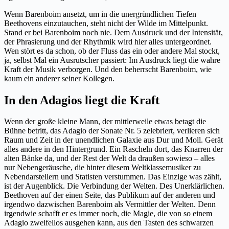
Wenn Barenboim ansetzt, um in die unergründlichen Tiefen
Beethovens einzutauchen, steht nicht der Wilde im Mittelpunkt.
Stand er bei Barenboim noch nie. Dem Ausdruck und der Intensität,
der Phrasierung und der Rhythmik wird hier alles untergeordnet.
Wen stört es da schon, ob der Fluss das ein oder andere Mal stockt,
ja, selbst Mal ein Ausrutscher passiert: Im Ausdruck liegt die wahre
Kraft der Musik verborgen. Und den beherrscht Barenboim, wie
kaum ein anderer seiner Kollegen.
In den Adagios liegt die Kraft
Wenn der große kleine Mann, der mittlerweile etwas betagt die
Bühne betritt, das Adagio der Sonate Nr. 5 zelebriert, verlieren sich
Raum und Zeit in der unendlichen Galaxie aus Dur und Moll. Gerät
alles andere in den Hintergrund. Ein Rascheln dort, das Knarren der
alten Bänke da, und der Rest der Welt da draußen sowieso – alles
nur Nebengeräusche, die hinter diesem Weltklassemusiker zu
Nebendarstellern und Statisten verstummen. Das Einzige was zählt,
ist der Augenblick. Die Verbindung der Welten. Des Unerklärlichen.
Beethoven auf der einen Seite, das Publikum auf der anderen und
irgendwo dazwischen Barenboim als Vermittler der Welten. Denn
irgendwie schafft er es immer noch, die Magie, die von so einem
Adagio zweifellos ausgehen kann, aus den Tasten des schwarzen