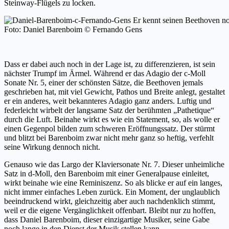
Steinway-Flügels zu locken.
Foto: Daniel Barenboim © Fernando Gens
Dass er dabei auch noch in der Lage ist, zu differenzieren, ist sein
nächster Trumpf im Ärmel. Während er das Adagio der c-Moll
Sonate Nr. 5, einer der schönsten Sätze, die Beethoven jemals
geschrieben hat, mit viel Gewicht, Pathos und Breite anlegt, gestaltet
er ein anderes, weit bekannteres Adagio ganz anders. Luftig und
federleicht wirbelt der langsame Satz der berühmten „Pathetique“
durch die Luft. Beinahe wirkt es wie ein Statement, so, als wolle er
einen Gegenpol bilden zum schweren Eröffnungssatz. Der stürmt
und blitzt bei Barenboim zwar nicht mehr ganz so heftig, verfehlt
seine Wirkung dennoch nicht.
Genauso wie das Largo der Klaviersonate Nr. 7. Dieser unheimliche
Satz in d-Moll, den Barenboim mit einer Generalpause einleitet,
wirkt beinahe wie eine Reminiszenz. So als blicke er auf ein langes,
nicht immer einfaches Leben zurück. Ein Moment, der unglaublich
beeindruckend wirkt, gleichzeitig aber auch nachdenklich stimmt,
weil er die eigene Vergänglichkeit offenbart. Bleibt nur zu hoffen,
dass Daniel Barenboim, dieser einzigartige Musiker, seine Gabe
noch lange in den Dienst der Musik stellen kann…