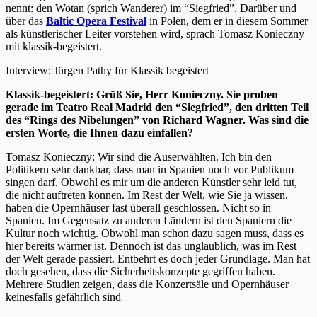
nennt: den Wotan (sprich Wanderer) im “Siegfried”. Darüber und
über das
Baltic Opera Festival
in Polen, dem er in diesem Sommer
als künstlerischer Leiter vorstehen wird, sprach Tomasz Konieczny
mit klassik-begeistert.
Interview: Jürgen Pathy für Klassik begeistert
Klassik-begeistert: Grüß Sie, Herr Konieczny. Sie proben
gerade im Teatro Real Madrid den “Siegfried”, den dritten Teil
des “Rings des Nibelungen” von Richard Wagner. Was sind die
ersten Worte, die Ihnen dazu einfallen?
Tomasz Konieczny: Wir sind die Auserwählten. Ich bin den
Politikern sehr dankbar, dass man in Spanien noch vor Publikum
singen darf. Obwohl es mir um die anderen Künstler sehr leid tut,
die nicht auftreten können. Im Rest der Welt, wie Sie ja wissen,
haben die Opernhäuser fast überall geschlossen. Nicht so in
Spanien. Im Gegensatz zu anderen Ländern ist den Spaniern die
Kultur noch wichtig. Obwohl man schon dazu sagen muss, dass es
hier bereits wärmer ist. Dennoch ist das unglaublich, was im Rest
der Welt gerade passiert. Entbehrt es doch jeder Grundlage. Man hat
doch gesehen, dass die Sicherheitskonzepte gegriffen haben.
Mehrere Studien zeigen, dass die Konzertsäle und Opernhäuser
keinesfalls gefährlich sind