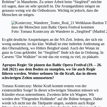
Bohème
”
in Mannheim. Zu seiner Arbeit beim “Siegfried
”
möchte
ich sagen, dass sie sehr speziell ist. Die Avantgardisten mögen sie
genauso wenig wie die Orthodoxen. Wichtig ist jedoch, dass die
Menschen sie mögen.
Foto: Tomasz Konieczny als Wanderer in „Siegfried“ (Madri
Es gibt deutliche Anspielungen an die NS-Zeit. Jedem, der sich ein
wenig auskennt, ist das klar. Walhall ist eine indirekte Andeutung an
den Obersalzberg, wo Hitlers Berghof stand. Auch der Wotan ist
ganz in Grau gekleidet. Im “Siegfried
”
finde ich das in Ordnung. In
Carsens “Die Walküre
”
ist mir das ein wenig zu viel, zu plakativ.
Apropos Regie: Sie planen das Baltic Opera Festival (19. – 26.
Juli 2021) aus dem Boden zu stampfen, wo Sie auch Regie
führen werden. Woher nehmen Sie die Kraft, das in diesen
schwierigen Zeiten umzusetzen?
Tomasz Konieczny: Meine Kraft kommt erstens von der
existenziellen Sorge! In dieser schwierigen Situation müssen wir
Künstler etwas unternehmen. Zweitens liebe ich Wagner. Wir
werden den “Fliegenden Holländer
”
auf die Bühne bringen. Dabei
werde ich nicht nur die Titelpartie singen, sondern auch Regie