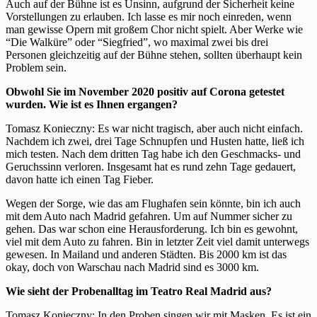
Auch auf der Bühne ist es Unsinn, aufgrund der Sicherheit keine
Vorstellungen zu erlauben. Ich lasse es mir noch einreden, wenn
man gewisse Opern mit großem Chor nicht spielt. Aber Werke wie
“Die Walküre
”
oder “Siegfried
”
, wo maximal zwei bis drei
Personen gleichzeitig auf der Bühne stehen, sollten überhaupt kein
Problem sein.
Obwohl Sie im November 2020 positiv auf Corona getestet
wurden. Wie ist es Ihnen ergangen?
Tomasz Konieczny: Es war nicht tragisch, aber auch nicht einfach.
Nachdem ich zwei, drei Tage Schnupfen und Husten hatte, ließ ich
mich testen. Nach dem dritten Tag habe ich den Geschmacks- und
Geruchssinn verloren. Insgesamt hat es rund zehn Tage gedauert,
davon hatte ich einen Tag Fieber.
Wegen der Sorge, wie das am Flughafen sein könnte, bin ich auch
mit dem Auto nach Madrid gefahren. Um auf Nummer sicher zu
gehen. Das war schon eine Herausforderung. Ich bin es gewohnt,
viel mit dem Auto zu fahren. Bin in letzter Zeit viel damit unterwegs
gewesen. In Mailand und anderen Städten. Bis 2000 km ist das
okay, doch von Warschau nach Madrid sind es 3000 km.
Wie sieht der Probenalltag im Teatro Real Madrid aus?
Tomasz Konieczny: In den Proben singen wir mit Masken. Es ist ein