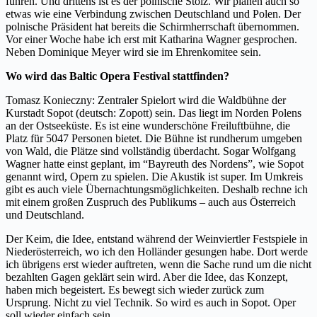
führen. Und drittens ist es der polnische Stolz. Wir planen auch so
etwas wie eine Verbindung zwischen Deutschland und Polen. Der
polnische Präsident hat bereits die Schirmherrschaft übernommen.
Vor einer Woche habe ich erst mit Katharina Wagner gesprochen.
Neben Dominique Meyer wird sie im Ehrenkomitee sein.
Wo wird das Baltic Opera Festival stattfinden?
Tomasz Konieczny: Zentraler Spielort wird die Waldbühne der
Kurstadt Sopot (deutsch: Zopott) sein. Das liegt im Norden Polens
an der Ostseeküste. Es ist eine wunderschöne Freiluftbühne, die
Platz für 5047 Personen bietet. Die Bühne ist rundherum umgeben
von Wald, die Plätze sind vollständig überdacht. Sogar Wolfgang
Wagner hatte einst geplant, im “Bayreuth des Nordens
”
, wie Sopot
genannt wird, Opern zu spielen. Die Akustik ist super. Im Umkreis
gibt es auch viele Übernachtungsmöglichkeiten. Deshalb rechne ich
mit einem großen Zuspruch des Publikums – auch aus Österreich
und Deutschland.
Der Keim, die Idee, entstand während der Weinviertler Festspiele in
Niederösterreich, wo ich den Holländer gesungen habe. Dort werde
ich übrigens erst wieder auftreten, wenn die Sache rund um die nicht
bezahlten Gagen geklärt sein wird. Aber die Idee, das Konzept,
haben mich begeistert. Es bewegt sich wieder zurück zum
Ursprung. Nicht zu viel Technik. So wird es auch in Sopot. Oper
soll wieder einfach sein.