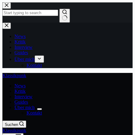
Zum
Inhalt
springen
Keine
Ergebnisse
News
Kritik
Interview
Guides
Über mich
Kontakt
Klassikpunk
News
Kritik
Interview
Guides
Über mich
Kontakt
Suchen
Klassikpunk