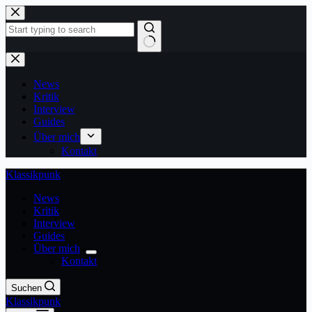
Zum
Inhalt
springen
Keine
Ergebnisse
News
Kritik
Interview
Guides
Über mich
Kontakt
Klassikpunk
News
Kritik
Interview
Guides
Über mich
Kontakt
Suchen
Klassikpunk