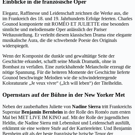
Einblicke in die französische Oper
Eleganz, Raffinesse und Leidenschaft zeichnen die Werke aus, die
im Frankreich des 18. und 19. Jahrhunderts Erfolge feierten. Charles
Gounod komponierte mit ROMÉO ET JULIETTE eine besonders
sinnliche und melodiensatte Oper anlässlich der Pariser
Weltausstellung. Er verleiht diesem klassischen Drama eine elegante
musikalische Aura, die die schwebende Poesie des Originals
widerspiegelt.
Wenn der Komponist die dunkle und gewalttätige Seite der
Geschichte erkundet, schafft seine Musik Dramatik, ohne in
Bombast zu verfallen. Eine zurückhaltende Melancholie erzeugt die
nötige Spannung. Für die heiteren Momente der Geschichte lieferte
Gounod beschwingte Melodien wie die schwindelerregende
Koloraturarie „Je veux vivre“ („Ich will leben“) der Titelheldin.
Opernstars auf der Bühne in der New Yorker Met
Neben der zauberhaften Juliette von
Nadine Sierra
tritt Frankreichs
Superstar
Benjamin Bernheim
in der Rolle des Roméo zum ersten
Mal bei MET LIVE IM KINO auf. Mit der Rolle der jugendlichen
Heldin, die Nadine Sierra mit Lebenslust und Leidenschaft ausfüllt,
erklimmt sie eine weitere Stufe auf der Karriereleiter. Und Benjamin
Bernheim gilt als der beste französische lyrische Tenor der