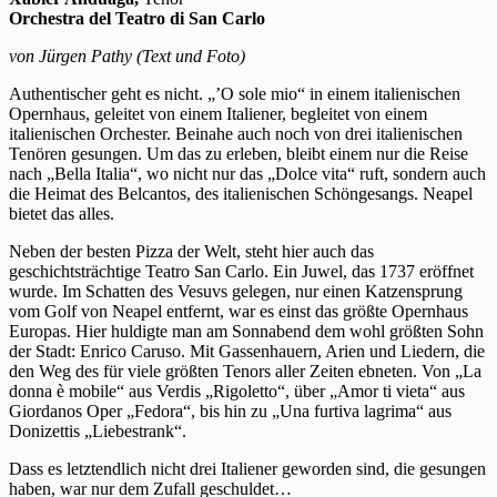
Orchestra del Teatro di San Carlo
von Jürgen Pathy (Text und Foto)
Authentischer geht es nicht. „’O sole mio“ in einem italienischen
Opernhaus, geleitet von einem Italiener, begleitet von einem
italienischen Orchester. Beinahe auch noch von drei italienischen
Tenören gesungen. Um das zu erleben, bleibt einem nur die Reise
nach „Bella Italia“, wo nicht nur das „Dolce vita“ ruft, sondern auch
die Heimat des Belcantos, des italienischen Schöngesangs. Neapel
bietet das alles.
Neben der besten Pizza der Welt, steht hier auch das
geschichtsträchtige Teatro San Carlo. Ein Juwel, das 1737 eröffnet
wurde. Im Schatten des Vesuvs gelegen, nur einen Katzensprung
vom Golf von Neapel entfernt, war es einst das größte Opernhaus
Europas. Hier huldigte man am Sonnabend dem wohl größten Sohn
der Stadt: Enrico Caruso. Mit Gassenhauern, Arien und Liedern, die
den Weg des für viele größten Tenors aller Zeiten ebneten. Von „La
donna è mobile“ aus Verdis „Rigoletto“, über „Amor ti vieta“ aus
Giordanos Oper „Fedora“, bis hin zu „Una furtiva lagrima“ aus
Donizettis „Liebestrank“.
Dass es letztendlich nicht drei Italiener geworden sind, die gesungen
haben, war nur dem Zufall geschuldet…