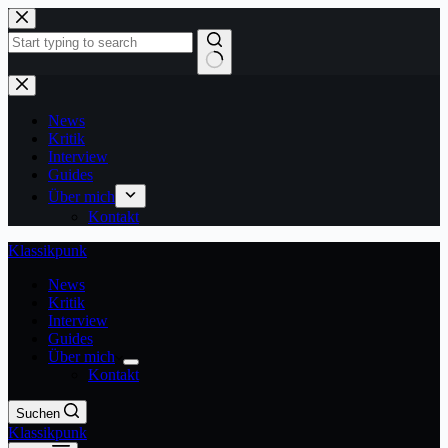
Zum
Inhalt
springen
Keine
Ergebnisse
News
Kritik
Interview
Guides
Über mich
Kontakt
Klassikpunk
News
Kritik
Interview
Guides
Über mich
Kontakt
Suchen
Klassikpunk