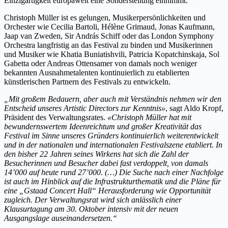
Einzigartigkeit europaweit eine Sonderstellung einnimmt.
Christoph Müller ist es gelungen, Musikerpersönlichkeiten und
Orchester wie Cecilia Bartoli, Hélène Grimaud, Jonas Kaufmann,
Jaap van Zweden, Sir András Schiff oder das London Symphony
Orchestra langfristig an das Festival zu binden und Musikerinnen
und Musiker wie Khatia Buniatishvili, Patricia Kopatchinskaja, Sol
Gabetta oder Andreas Ottensamer von damals noch weniger
bekannten Ausnahmetalenten kontinuierlich zu etablierten
künstlerischen Partnern des Festivals zu entwickeln.
„Mit großem Bedauern, aber auch mit Verständnis nehmen wir den
Entscheid unseres Artistic Directors zur Kenntnis»
, sagt Aldo Kropf,
Präsident des Verwaltungsrates.
«Christoph Müller hat mit
bewundernswertem Ideenreichtum und großer Kreativität das
Festival im Sinne unseres Gründers kontinuierlich weiterentwickelt
und in der nationalen und internationalen Festivalszene etabliert. In
den bisher 22 Jahren seines Wirkens hat sich die Zahl der
Besucherinnen und Besucher dabei fast verdoppelt, von damals
14’000 auf heute rund 27’000. (…) Die Suche nach einer Nachfolge
ist auch im Hinblick auf die Infrastrukturthematik und die Pläne für
eine „Gstaad Concert Hall“ Herausforderung wie Opportunität
zugleich. Der Verwaltungsrat wird sich anlässlich einer
Klausurtagung am 30. Oktober intensiv mit der neuen
Ausgangslage auseinandersetzen.“