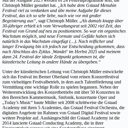
Mit der Ausgabe 2025 werden es 24 Festivalprogramme sein, die
Christoph Müller gestaltet hat.
„Ich habe dem Gstaad Menuhin
Festival viel zu verdanken und übe meine Aufgabe für dieses
Festival, das ich so sehr liebe, nach wie vor mit großer
Begeisterung aus“,
sagt Christoph Müller. „
Als damals knapp über
30-jähriger erhielt ich vom Verwaltungsrat seit 2002 viel Zeit, das
Festival von Grund auf neu zu positionieren. So war ein organisches
Wachstum möglich, und neue Formate und Gefäße haben sich
natürlich in das Wachstum eingefügt (…). Nach reiflicher und
langer Erwägung bin ich jedoch zur Entscheidung gekommen, dass
nach Abschluss des Zyklus ‚Wandel‘ im Herbst 2025 und meinem
dann 24. Festival der ideale Zeitpunkt gekommen ist, die
künstlerische Leitung in andere Hände zu übergeben.“
Unter der künstlerischen Leitung von Christoph Müller entwickelte
sich das Festival im Berner Oberland vom reinen Konzertfestival
zum vielseitigen Festivalbetrieb, in dem auch Talentförderung und
Vermittlung eine wichtige Rolle zu spielen begannen. Neben der
Weiterentwicklung des Konzertbetriebs mit über 50 Konzerten in
den Bereichen Kammermusik, Sinfonik, konzertante Oper und
„Today’s Music“ baute Müller seit 2008 schrittweise die Gstaad
Academy mit ihren 5 Academies, das Gstaad Festival Orchestra, die
digitalen Angebote im Rahmen von Gstaad Digital Festival sowie
weitere Projekte auf. Aushängeschild der Gstaad Academy ist die
2014 lancierte Gstaad Conducting Academy, die in ihrer